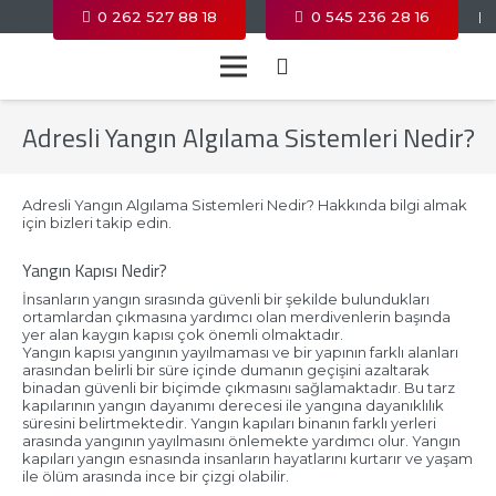
0 262 527 88 18
0 545 236 28 16
|
Adresli Yangın Algılama Sistemleri Nedir?
Adresli Yangın Algılama Sistemleri Nedir? Hakkında bilgi almak
için bizleri takip edin.
Yangın Kapısı Nedir?
İnsanların yangın sırasında güvenli bir şekilde bulundukları
ortamlardan çıkmasına yardımcı olan merdivenlerin başında
yer alan kaygın kapısı çok önemli olmaktadır.
Yangın kapısı yangının yayılmaması ve bir yapının farklı alanları
arasından belirli bir süre içinde dumanın geçişini azaltarak
binadan güvenli bir biçimde çıkmasını sağlamaktadır. Bu tarz
kapılarının yangın dayanımı derecesi ile yangına dayanıklılık
süresini belirtmektedir. Yangın kapıları binanın farklı yerleri
arasında yangının yayılmasını önlemekte yardımcı olur. Yangın
kapıları yangın esnasında insanların hayatlarını kurtarır ve yaşam
ile ölüm arasında ince bir çizgi olabilir.