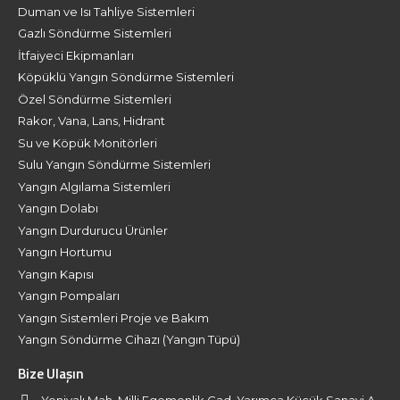
Duman ve Isı Tahliye Sistemleri
Gazlı Söndürme Sistemleri
İtfaiyeci Ekipmanları
Köpüklü Yangın Söndürme Sistemleri
Özel Söndürme Sistemleri
Rakor, Vana, Lans, Hidrant
Su ve Köpük Monitörleri
Sulu Yangın Söndürme Sistemleri
Yangın Algılama Sistemleri
Yangın Dolabı
Yangın Durdurucu Ürünler
Yangın Hortumu
Yangın Kapısı
Yangın Pompaları
Yangın Sistemleri Proje ve Bakım
Yangın Söndürme Cihazı (Yangın Tüpü)
Bize Ulaşın
Yeniyalı Mah. Milli Egemenlik Cad. Yarımca Küçük Sanayi A