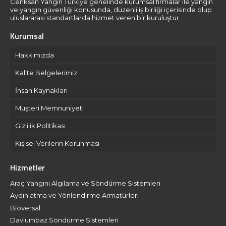
Cenksan Yangın Türkiye genelinde kurumsal firmalar ile yangın
ve yangın güvenliği konusunda, düzenli iş birliği içerisinde olup
uluslararası standartlarda hizmet veren bir kuruluştur.
Kurumsal
Hakkımızda
Kalite Belgelerimiz
İnsan Kaynakları
Müşteri Memnuniyeti
Gizlilik Politikası
Kişisel Verilerin Korunması
Hizmetler
Araç Yangını Algılama ve Söndürme Sistemleri
Aydınlatma ve Yönlendirme Armatürleri
Bioversal
Davlumbaz Söndürme Sistemleri