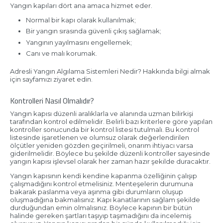
Yangın kapıları dört ana amaca hizmet eder.
Normal bir kapı olarak kullanılmak;
Bir yangın sırasında güvenli çıkış sağlamak;
Yangının yayılmasını engellemek;
Canı ve malı korumak.
Adresli Yangın Algılama Sistemleri Nedir? Hakkında bilgi almak
için sayfamızı ziyaret edin.
Kontrolleri Nasıl Olmalıdır?
Yangın kapısı düzenli aralıklarla ve alanında uzman bilirkişi
tarafından kontrol edilmelidir. Belirli bazı kriterlere göre yapılan
kontroller sonucunda bir kontrol listesi tutulmalı. Bu kontrol
listesinde işaretlenen ve olumsuz olarak değerlendirilen
ölçütler yeniden gözden geçirilmeli, onarım ihtiyacı varsa
giderilmelidir. Böylece bu şekilde düzenli kontroller sayesinde
yangın kapısı işlevsel olarak her zaman hazır şekilde duracaktır.
Yangın kapısının kendi kendine kapanma özelliğinin çalışıp
çalışmadığını kontrol etmelisiniz. Menteşelerin durumuna
bakarak paslanma veya aşınma gibi durumların oluşup
oluşmadığına bakmalısınız. Kapı kanatlarının sağlam şekilde
durduğundan emin olmalısınız. Böylece kapının bir bütün
halinde gereken şartları taşıyıp taşımadığını da incelemiş