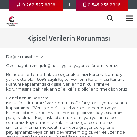
0 262 527 88 18
0 545 236 28 16
|
Kişisel Verilerin Korunması
Değerli misafirimiz,
Özel hayatınızın gizliliğine saygı duyuyor ve önemsiyoruz.
Bu nedenle, temel hak ve özgürlüklerinizi korumak amacıyla
yürürlükte olan 6698 sayılı Kişisel Verilerin Korunması Kanunu
(Kanun) kapsamındaki kişisel verilerinizin kullanımı ve
korunmasına dair haklarınız ile ilgili sizi bilgilendirmek istiyoruz.
Genel Kanun Kapsamı
Kanun’da Firmamız “Veri Sorumlusu” sıfatıyla anılıyoruz. Kanun
kapsamında, “Veri İşleme”; kişisel verileri tamamen veya
kısmen, otomatik olan ya da herhangi bir veri kayıt sisteminin
parçası olması koşuluyla otomatik olmayan yollarla elde
etmemiz, kaydetmemiz, saklamamız, güncellememiz,
sınıflandırmamız, mevzuatın izin verdiği üçüncü kişilerle
paylaşmamız veya onlara devretmemiz gibi, veriler üzerinde
gerçekleştirilen her türlü işlemi ifade ediyor.