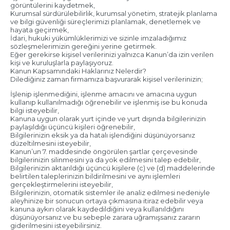
görüntülerini kaydetmek,
Kurumsal sürdürülebilirlik, kurumsal yönetim, stratejik planlama
ve bilgi güvenliği süreçlerimizi planlamak, denetlemek ve
hayata geçirmek,
İdari, hukuki yükümlüklerimizi ve sizinle imzaladığımız
sözleşmelerimizin gereğini yerine getirmek.
Eğer gerekirse kişisel verilerinizi yalnızca Kanun’da izin verilen
kişi ve kuruluşlarla paylaşıyoruz.
Kanun Kapsamındaki Haklarınız Nelerdir?
Dilediğiniz zaman firmamıza başvurarak kişisel verilerinizin;
İşlenip işlenmediğini, işlenme amacını ve amacına uygun
kullanıp kullanılmadığı öğrenebilir ve işlenmiş ise bu konuda
bilgi isteyebilir,
Kanuna uygun olarak yurt içinde ve yurt dışında bilgilerinizin
paylaşıldığı üçüncü kişileri öğrenebilir,
Bilgilerinizin eksik ya da hatalı işlendiğini düşünüyorsanız
düzeltilmesini isteyebilir,
Kanun’un 7. maddesinde öngörülen şartlar çerçevesinde
bilgilerinizin silinmesini ya da yok edilmesini talep edebilir,
Bilgilerinizin aktarıldığı üçüncü kişilere (c) ve (d) maddelerinde
belirtilen taleplerinizin bildirilmesini ve aynı işlemleri
gerçekleştirmelerini isteyebilir,
Bilgilerinizin, otomatik sistemler ile analiz edilmesi nedeniyle
aleyhinize bir sonucun ortaya çıkmasına itiraz edebilir veya
kanuna aykırı olarak kaydedildiğini veya kullanıldığını
düşünüyorsanız ve bu sebeple zarara uğramışsanız zararın
giderilmesini isteyebilirsiniz.