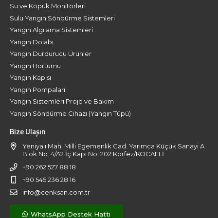
Su ve Köpük Monitörleri
Sulu Yangın Söndürme Sistemleri
Yangın Algılama Sistemleri
Yangın Dolabı
Yangın Durdurucu Ürünler
Yangın Hortumu
Yangın Kapısı
Yangın Pompaları
Yangın Sistemleri Proje ve Bakım
Yangın Söndürme Cihazı (Yangın Tüpü)
Bize Ulaşın
Yeniyalı Mah. Milli Egemenlik Cad. Yarımca Küçük Sanayi A
Blok No: 4/A2 İç Kapı No: 202 Körfez/KOCAELİ
+90 262 527 88 18
+90 545 236 28 16
info@cenksan.com.tr
WhatsApp Destek Hattı