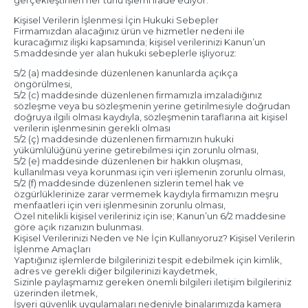
Kişisel Verilerin İşlenmesi İçin Hukuki Sebepler
Firmamızdan alacağınız ürün ve hizmetler nedeni ile
kuracağımız ilişki kapsamında; kişisel verilerinizi Kanun’un
5.maddesinde yer alan hukuki sebeplerle işliyoruz:
5/2 (a) maddesinde düzenlenen kanunlarda açıkça
öngörülmesi,
5/2 (c) maddesinde düzenlenen firmamızla imzaladığınız
sözleşme veya bu sözleşmenin yerine getirilmesiyle doğrudan
doğruya ilgili olması kaydıyla, sözleşmenin taraflarına ait kişisel
verilerin işlenmesinin gerekli olması
5/2 (ç) maddesinde düzenlenen firmamızın hukuki
yükümlülüğünü yerine getirebilmesi için zorunlu olması,
5/2 (e) maddesinde düzenlenen bir hakkın oluşması,
kullanılması veya korunması için veri işlemenin zorunlu olması,
5/2 (f) maddesinde düzenlenen sizlerin temel hak ve
özgürlüklerinize zarar vermemek kaydıyla firmamızın meşru
menfaatleri için veri işlenmesinin zorunlu olması,
Özel nitelikli kişisel verileriniz için ise; Kanun’un 6/2 maddesine
göre açık rızanızın bulunması.
Kişisel Verilerinizi Neden ve Ne İçin Kullanıyoruz? Kişisel Verilerin
İşlenme Amaçları
Yaptığınız işlemlerde bilgilerinizi tespit edebilmek için kimlik,
adres ve gerekli diğer bilgilerinizi kaydetmek,
Sizinle paylaşmamız gereken önemli bilgileri iletişim bilgileriniz
üzerinden iletmek,
İşyeri güvenlik uygulamaları nedeniyle binalarımızda kamera