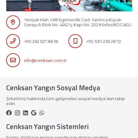
Yeniyalı Mah. Milli Egemenlik Cad. Yarımca Küçük
Sanayi A Blok No: 4/A2 İç Kapı No: 202 Körfez/KOCAELİ
+90 262 527 88 18
+90 530 236 28 72
info@cenksan.com.tr
Cenksan Yangın Sosyal Medya
Şirketimiz hakkında tüm gelişmeleri sosyal medya’dan takip
edin.
Cenksan Yangın Sistemleri
Formu doldurun en kısa sürede size dönüş yapalım!