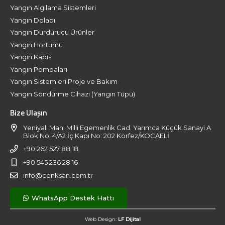
Yangın Algılama Sistemleri
Yangın Dolabı
Yangın Durdurucu Ürünler
Yangın Hortumu
Yangın Kapısı
Yangın Pompaları
Yangın Sistemleri Proje ve Bakım
Yangın Söndürme Cihazı (Yangın Tüpü)
Bize Ulaşın
Yeniyalı Mah. Milli Egemenlik Cad. Yarımca Küçük Sanayi A
Blok No: 4/A2 İç Kapı No: 202 Körfez/KOCAELİ
+90 262 527 88 18
+90 545 236 28 16
info@cenksan.com.tr
WhatsApp Destek Hattı
Web Design:
LF Dijital