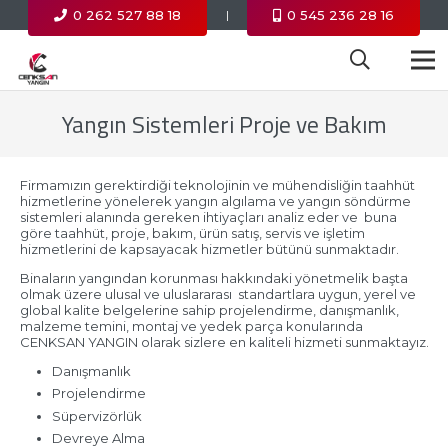
0 262 527 88 18
0 545 236 28 16
|
Yangın Sistemleri Proje ve Bakım
Firmamızın gerektirdiği teknolojinin ve mühendisliğin taahhüt
hizmetlerine yönelerek yangın algılama ve yangın söndürme
sistemleri alanında gereken ihtiyaçları analiz eder ve buna
göre taahhüt, proje, bakım, ürün satış, servis ve işletim
hizmetlerini de kapsayacak hizmetler bütünü sunmaktadır.
Binaların yangından korunması hakkındaki yönetmelik başta
olmak üzere ulusal ve uluslararası standartlara uygun, yerel ve
global kalite belgelerine sahip projelendirme, danışmanlık,
malzeme temini, montaj ve yedek parça konularında
CENKSAN YANGIN olarak sizlere en kaliteli hizmeti sunmaktayız.
Danışmanlık
Projelendirme
Süpervizörlük
Devreye Alma