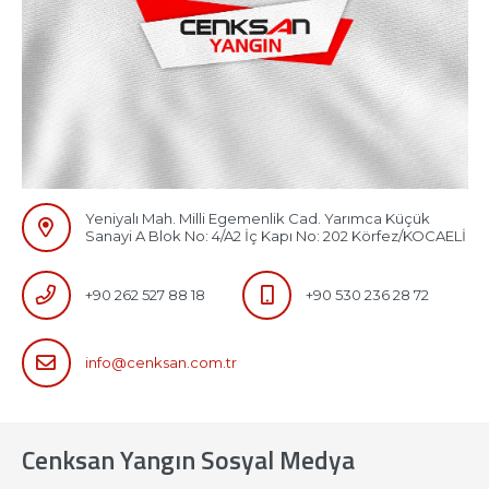
Yeniyalı Mah. Milli Egemenlik Cad. Yarımca Küçük
Sanayi A Blok No: 4/A2 İç Kapı No: 202 Körfez/KOCAELİ
+90 262 527 88 18
+90 530 236 28 72
info@cenksan.com.tr
Cenksan Yangın Sosyal Medya