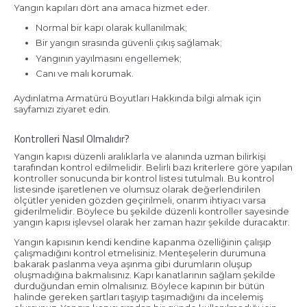
Yangın kapıları dört ana amaca hizmet eder.
Normal bir kapı olarak kullanılmak;
Bir yangın sırasında güvenli çıkış sağlamak;
Yangının yayılmasını engellemek;
Canı ve malı korumak.
Aydınlatma Armatürü Boyutları Hakkında bilgi almak için
sayfamızı ziyaret edin.
Kontrolleri Nasıl Olmalıdır?
Yangın kapısı düzenli aralıklarla ve alanında uzman bilirkişi
tarafından kontrol edilmelidir. Belirli bazı kriterlere göre yapılan
kontroller sonucunda bir kontrol listesi tutulmalı. Bu kontrol
listesinde işaretlenen ve olumsuz olarak değerlendirilen
ölçütler yeniden gözden geçirilmeli, onarım ihtiyacı varsa
giderilmelidir. Böylece bu şekilde düzenli kontroller sayesinde
yangın kapısı işlevsel olarak her zaman hazır şekilde duracaktır.
Yangın kapısının kendi kendine kapanma özelliğinin çalışıp
çalışmadığını kontrol etmelisiniz. Menteşelerin durumuna
bakarak paslanma veya aşınma gibi durumların oluşup
oluşmadığına bakmalısınız. Kapı kanatlarının sağlam şekilde
durduğundan emin olmalısınız. Böylece kapının bir bütün
halinde gereken şartları taşıyıp taşımadığını da incelemiş