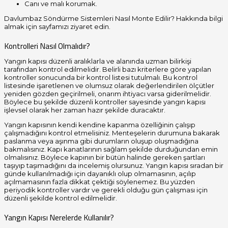
Canı ve malı korumak.
Davlumbaz Söndürme Sistemleri Nasıl Monte Edilir? Hakkında bilgi
almak için sayfamızı ziyaret edin.
Kontrolleri Nasıl Olmalıdır?
Yangın kapısı düzenli aralıklarla ve alanında uzman bilirkişi
tarafından kontrol edilmelidir. Belirli bazı kriterlere göre yapılan
kontroller sonucunda bir kontrol listesi tutulmalı. Bu kontrol
listesinde işaretlenen ve olumsuz olarak değerlendirilen ölçütler
yeniden gözden geçirilmeli, onarım ihtiyacı varsa giderilmelidir.
Böylece bu şekilde düzenli kontroller sayesinde yangın kapısı
işlevsel olarak her zaman hazır şekilde duracaktır.
Yangın kapısının kendi kendine kapanma özelliğinin çalışıp
çalışmadığını kontrol etmelisiniz. Menteşelerin durumuna bakarak
paslanma veya aşınma gibi durumların oluşup oluşmadığına
bakmalısınız. Kapı kanatlarının sağlam şekilde durduğundan emin
olmalısınız. Böylece kapının bir bütün halinde gereken şartları
taşıyıp taşımadığını da incelemiş olursunuz. Yangın kapısı sıradan bir
günde kullanılmadığı için dayanıklı olup olmamasının, açılıp
açılmamasının fazla dikkat çektiği söylenemez. Bu yüzden
periyodik kontroller vardır ve gerekli olduğu gün çalışması için
düzenli şekilde kontrol edilmelidir.
Yangın Kapısı Nerelerde Kullanılır?