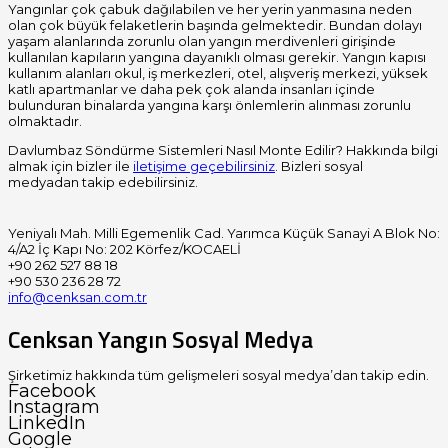
Yangınlar çok çabuk dağılabilen ve her yerin yanmasına neden
olan çok büyük felaketlerin başında gelmektedir. Bundan dolayı
yaşam alanlarında zorunlu olan yangın merdivenleri girişinde
kullanılan kapıların yangına dayanıklı olması gerekir. Yangın kapısı
kullanım alanları okul, iş merkezleri, otel, alışveriş merkezi, yüksek
katlı apartmanlar ve daha pek çok alanda insanları içinde
bulunduran binalarda yangına karşı önlemlerin alınması zorunlu
olmaktadır.
Davlumbaz Söndürme Sistemleri Nasıl Monte Edilir? Hakkında bilgi
almak için bizler ile
iletişime geçebilirsiniz
. Bizleri sosyal
medyadan takip edebilirsiniz.
Yeniyalı Mah. Milli Egemenlik Cad. Yarımca Küçük Sanayi A Blok No:
4/A2 İç Kapı No: 202 Körfez/KOCAELİ
+90 262 527 88 18
+90 530 236 28 72
info@cenksan.com.tr
Cenksan Yangın Sosyal Medya
Şirketimiz hakkında tüm gelişmeleri sosyal medya’dan takip edin.
Facebook
Instagram
LinkedIn
Google