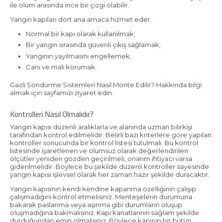
ile ölüm arasında ince bir çizgi olabilir.
Yangın kapıları dört ana amaca hizmet eder.
Normal bir kapı olarak kullanılmak;
Bir yangın sırasında güvenli çıkış sağlamak;
Yangının yayılmasını engellemek;
Canı ve malı korumak.
Gazlı Söndürme Sistemleri Nasıl Monte Edilir? Hakkında bilgi
almak için sayfamızı ziyaret edin.
Kontrolleri Nasıl Olmalıdır?
Yangın kapısı düzenli aralıklarla ve alanında uzman bilirkişi
tarafından kontrol edilmelidir. Belirli bazı kriterlere göre yapılan
kontroller sonucunda bir kontrol listesi tutulmalı. Bu kontrol
listesinde işaretlenen ve olumsuz olarak değerlendirilen
ölçütler yeniden gözden geçirilmeli, onarım ihtiyacı varsa
giderilmelidir. Böylece bu şekilde düzenli kontroller sayesinde
yangın kapısı işlevsel olarak her zaman hazır şekilde duracaktır.
Yangın kapısının kendi kendine kapanma özelliğinin çalışıp
çalışmadığını kontrol etmelisiniz. Menteşelerin durumuna
bakarak paslanma veya aşınma gibi durumların oluşup
oluşmadığına bakmalısınız. Kapı kanatlarının sağlam şekilde
durduğundan emin olmalısınız. Böylece kapının bir bütün