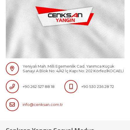
Yeniyalı Mah. Milli Egemenlik Cad. Yarımca Küçük
Sanayi A Blok No: 4/A2 İç Kapı No: 202 Körfez/KOCAELİ
+90 262 527 88 18
+90 530 236 28 72
info@cenksan.com.tr