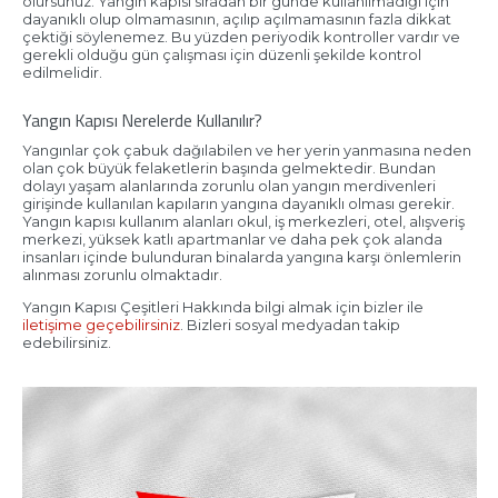
olursunuz. Yangın kapısı sıradan bir günde kullanılmadığı için
dayanıklı olup olmamasının, açılıp açılmamasının fazla dikkat
çektiği söylenemez. Bu yüzden periyodik kontroller vardır ve
gerekli olduğu gün çalışması için düzenli şekilde kontrol
edilmelidir.
Yangın Kapısı Nerelerde Kullanılır?
Yangınlar çok çabuk dağılabilen ve her yerin yanmasına neden
olan çok büyük felaketlerin başında gelmektedir. Bundan
dolayı yaşam alanlarında zorunlu olan yangın merdivenleri
girişinde kullanılan kapıların yangına dayanıklı olması gerekir.
Yangın kapısı kullanım alanları okul, iş merkezleri, otel, alışveriş
merkezi, yüksek katlı apartmanlar ve daha pek çok alanda
insanları içinde bulunduran binalarda yangına karşı önlemlerin
alınması zorunlu olmaktadır.
Yangın Kapısı Çeşitleri Hakkında bilgi almak için bizler ile
iletişime geçebilirsiniz
. Bizleri sosyal medyadan takip
edebilirsiniz.