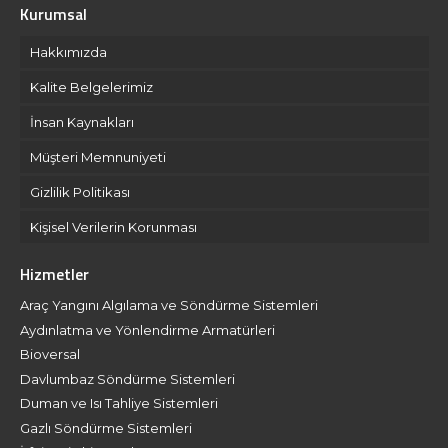
Kurumsal
Hakkımızda
Kalite Belgelerimiz
İnsan Kaynakları
Müşteri Memnuniyeti
Gizlilik Politikası
Kişisel Verilerin Korunması
Hizmetler
Araç Yangını Algılama ve Söndürme Sistemleri
Aydınlatma ve Yönlendirme Armatürleri
Bioversal
Davlumbaz Söndürme Sistemleri
Duman ve Isı Tahliye Sistemleri
Gazlı Söndürme Sistemleri