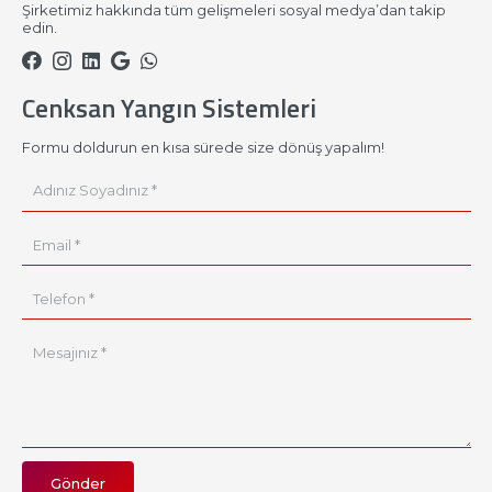
Şirketimiz hakkında tüm gelişmeleri sosyal medya’dan takip
edin.
Cenksan Yangın Sistemleri
Formu doldurun en kısa sürede size dönüş yapalım!
Gönder