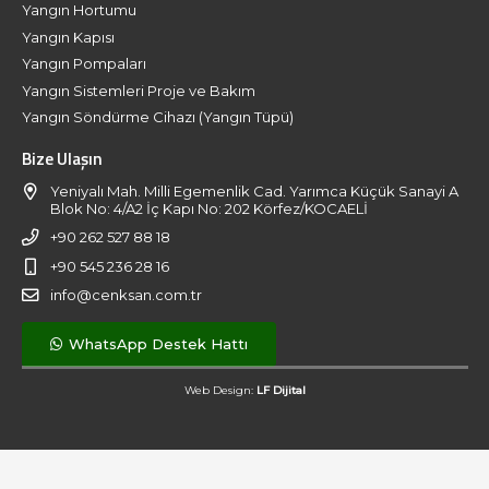
Yangın Hortumu
Yangın Kapısı
Yangın Pompaları
Yangın Sistemleri Proje ve Bakım
Yangın Söndürme Cihazı (Yangın Tüpü)
Bize Ulaşın
Yeniyalı Mah. Milli Egemenlik Cad. Yarımca Küçük Sanayi A
Blok No: 4/A2 İç Kapı No: 202 Körfez/KOCAELİ
+90 262 527 88 18
+90 545 236 28 16
info@cenksan.com.tr
WhatsApp Destek Hattı
Web Design:
LF Dijital