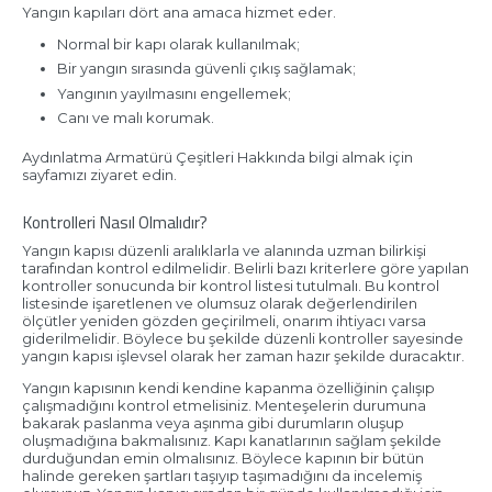
Yangın kapıları dört ana amaca hizmet eder.
Normal bir kapı olarak kullanılmak;
Bir yangın sırasında güvenli çıkış sağlamak;
Yangının yayılmasını engellemek;
Canı ve malı korumak.
Aydınlatma Armatürü Çeşitleri Hakkında bilgi almak için
sayfamızı ziyaret edin.
Kontrolleri Nasıl Olmalıdır?
Yangın kapısı düzenli aralıklarla ve alanında uzman bilirkişi
tarafından kontrol edilmelidir. Belirli bazı kriterlere göre yapılan
kontroller sonucunda bir kontrol listesi tutulmalı. Bu kontrol
listesinde işaretlenen ve olumsuz olarak değerlendirilen
ölçütler yeniden gözden geçirilmeli, onarım ihtiyacı varsa
giderilmelidir. Böylece bu şekilde düzenli kontroller sayesinde
yangın kapısı işlevsel olarak her zaman hazır şekilde duracaktır.
Yangın kapısının kendi kendine kapanma özelliğinin çalışıp
çalışmadığını kontrol etmelisiniz. Menteşelerin durumuna
bakarak paslanma veya aşınma gibi durumların oluşup
oluşmadığına bakmalısınız. Kapı kanatlarının sağlam şekilde
durduğundan emin olmalısınız. Böylece kapının bir bütün
halinde gereken şartları taşıyıp taşımadığını da incelemiş