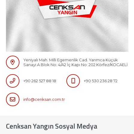
Yeniyalı Mah. Milli Egemenlik Cad. Yarımca Küçük
Sanayi A Blok No: 4/A2 İç Kapı No: 202 Körfez/KOCAELİ
+90 262 527 88 18
+90 530 236 28 72
info@cenksan.com.tr
Cenksan Yangın Sosyal Medya