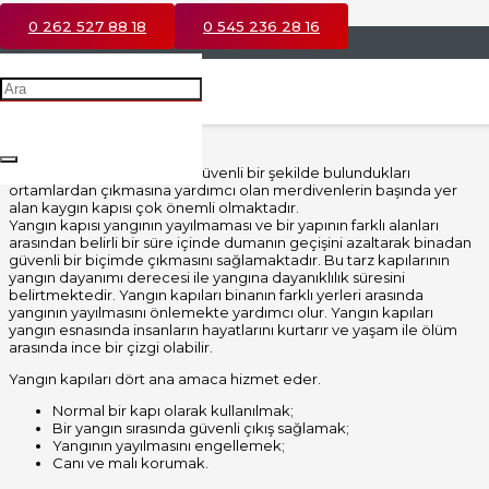
0 262 527 88 18
0 545 236 28 16
Bioversal Nedir?
|
Bioversal Nedir? Hakkında bilgi almak için bizleri takip edin.
Yangın Kapısı Nedir?
İnsanların yangın sırasında güvenli bir şekilde bulundukları
ortamlardan çıkmasına yardımcı olan merdivenlerin başında yer
alan kaygın kapısı çok önemli olmaktadır.
Yangın kapısı yangının yayılmaması ve bir yapının farklı alanları
arasından belirli bir süre içinde dumanın geçişini azaltarak binadan
güvenli bir biçimde çıkmasını sağlamaktadır. Bu tarz kapılarının
yangın dayanımı derecesi ile yangına dayanıklılık süresini
belirtmektedir. Yangın kapıları binanın farklı yerleri arasında
yangının yayılmasını önlemekte yardımcı olur. Yangın kapıları
yangın esnasında insanların hayatlarını kurtarır ve yaşam ile ölüm
arasında ince bir çizgi olabilir.
Yangın kapıları dört ana amaca hizmet eder.
Normal bir kapı olarak kullanılmak;
Bir yangın sırasında güvenli çıkış sağlamak;
Yangının yayılmasını engellemek;
Canı ve malı korumak.