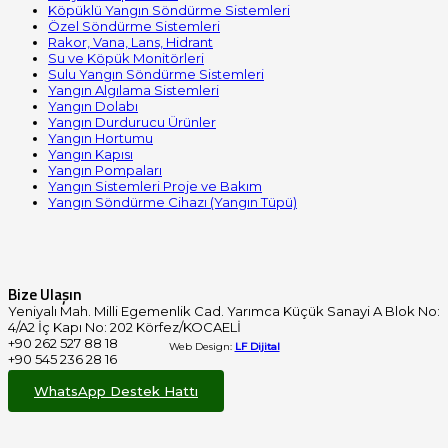
Köpüklü Yangın Söndürme Sistemleri
Özel Söndürme Sistemleri
Rakor, Vana, Lans, Hidrant
Su ve Köpük Monitörleri
Sulu Yangın Söndürme Sistemleri
Yangın Algılama Sistemleri
Yangın Dolabı
Yangın Durdurucu Ürünler
Yangın Hortumu
Yangın Kapısı
Yangın Pompaları
Yangın Sistemleri Proje ve Bakım
Yangın Söndürme Cihazı (Yangın Tüpü)
Bize Ulaşın
Yeniyalı Mah. Milli Egemenlik Cad. Yarımca Küçük Sanayi A Blok No:
4/A2 İç Kapı No: 202 Körfez/KOCAELİ
+90 262 527 88 18
Web Design:
LF Dijital
+90 545 236 28 16
info@cenksan.com.tr
WhatsApp Destek Hattı