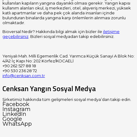
kullanılan kapıların yangına dayanıklı olması gerekir. Yangın kapısı
kullanım alanları okul, iş merkezleri, otel, alışveriş merkezi, yüksek
katlı apartmanlar ve daha pek çok alanda insanları içinde
bulunduran binalarda yangına karşı önlemlerin alınması zorunlu
olmaktadır.
Bioversal Nedir? Hakkında bilgi almak için bizler ile
iletişime
geçebilirsiniz
. Bizleri sosyal medyadan takip edebilirsiniz.
Yeniyalı Mah. Milli Egemenlik Cad. Yarımca Küçük Sanayi A Blok No:
4/A2 İç Kapı No: 202 Körfez/KOCAELİ
+90 262 527 88 18
+90 530 236 28 72
info@cenksan.com.tr
Cenksan Yangın Sosyal Medya
Şirketimiz hakkında tüm gelişmeleri sosyal medya’dan takip edin.
Facebook
Instagram
LinkedIn
Google
WhatsApp