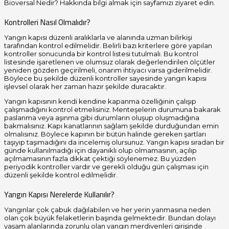
Bioversal Nedir? Hakkında bilgi almak için sayfamızı ziyaret edin.
Kontrolleri Nasıl Olmalıdır?
Yangın kapısı düzenli aralıklarla ve alanında uzman bilirkişi
tarafından kontrol edilmelidir. Belirli bazı kriterlere göre yapılan
kontroller sonucunda bir kontrol listesi tutulmalı. Bu kontrol
listesinde işaretlenen ve olumsuz olarak değerlendirilen ölçütler
yeniden gözden geçirilmeli, onarım ihtiyacı varsa giderilmelidir.
Böylece bu şekilde düzenli kontroller sayesinde yangın kapısı
işlevsel olarak her zaman hazır şekilde duracaktır.
Yangın kapısının kendi kendine kapanma özelliğinin çalışıp
çalışmadığını kontrol etmelisiniz. Menteşelerin durumuna bakarak
paslanma veya aşınma gibi durumların oluşup oluşmadığına
bakmalısınız. Kapı kanatlarının sağlam şekilde durduğundan emin
olmalısınız. Böylece kapının bir bütün halinde gereken şartları
taşıyıp taşımadığını da incelemiş olursunuz. Yangın kapısı sıradan bir
günde kullanılmadığı için dayanıklı olup olmamasının, açılıp
açılmamasının fazla dikkat çektiği söylenemez. Bu yüzden
periyodik kontroller vardır ve gerekli olduğu gün çalışması için
düzenli şekilde kontrol edilmelidir.
Yangın Kapısı Nerelerde Kullanılır?
Yangınlar çok çabuk dağılabilen ve her yerin yanmasına neden
olan çok büyük felaketlerin başında gelmektedir. Bundan dolayı
yaşam alanlarında zorunlu olan yangın merdivenleri girişinde