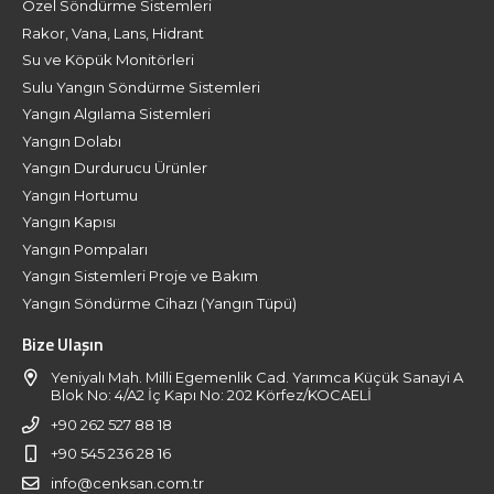
Özel Söndürme Sistemleri
Rakor, Vana, Lans, Hidrant
Su ve Köpük Monitörleri
Sulu Yangın Söndürme Sistemleri
Yangın Algılama Sistemleri
Yangın Dolabı
Yangın Durdurucu Ürünler
Yangın Hortumu
Yangın Kapısı
Yangın Pompaları
Yangın Sistemleri Proje ve Bakım
Yangın Söndürme Cihazı (Yangın Tüpü)
Bize Ulaşın
Yeniyalı Mah. Milli Egemenlik Cad. Yarımca Küçük Sanayi A
Blok No: 4/A2 İç Kapı No: 202 Körfez/KOCAELİ
+90 262 527 88 18
+90 545 236 28 16
info@cenksan.com.tr