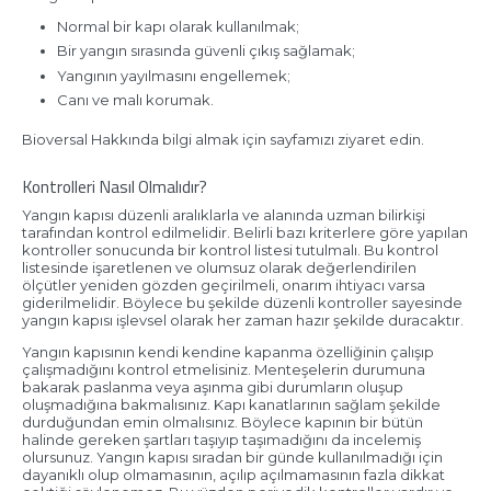
Normal bir kapı olarak kullanılmak;
Bir yangın sırasında güvenli çıkış sağlamak;
Yangının yayılmasını engellemek;
Canı ve malı korumak.
Bioversal Hakkında bilgi almak için sayfamızı ziyaret edin.
Kontrolleri Nasıl Olmalıdır?
Yangın kapısı düzenli aralıklarla ve alanında uzman bilirkişi
tarafından kontrol edilmelidir. Belirli bazı kriterlere göre yapılan
kontroller sonucunda bir kontrol listesi tutulmalı. Bu kontrol
listesinde işaretlenen ve olumsuz olarak değerlendirilen
ölçütler yeniden gözden geçirilmeli, onarım ihtiyacı varsa
giderilmelidir. Böylece bu şekilde düzenli kontroller sayesinde
yangın kapısı işlevsel olarak her zaman hazır şekilde duracaktır.
Yangın kapısının kendi kendine kapanma özelliğinin çalışıp
çalışmadığını kontrol etmelisiniz. Menteşelerin durumuna
bakarak paslanma veya aşınma gibi durumların oluşup
oluşmadığına bakmalısınız. Kapı kanatlarının sağlam şekilde
durduğundan emin olmalısınız. Böylece kapının bir bütün
halinde gereken şartları taşıyıp taşımadığını da incelemiş
olursunuz. Yangın kapısı sıradan bir günde kullanılmadığı için
dayanıklı olup olmamasının, açılıp açılmamasının fazla dikkat