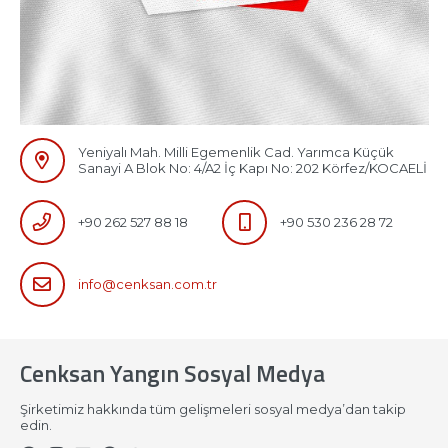
Yeniyalı Mah. Milli Egemenlik Cad. Yarımca Küçük
Sanayi A Blok No: 4/A2 İç Kapı No: 202 Körfez/KOCAELİ
+90 262 527 88 18
+90 530 236 28 72
info@cenksan.com.tr
Cenksan Yangın Sosyal Medya
Şirketimiz hakkında tüm gelişmeleri sosyal medya’dan takip
edin.