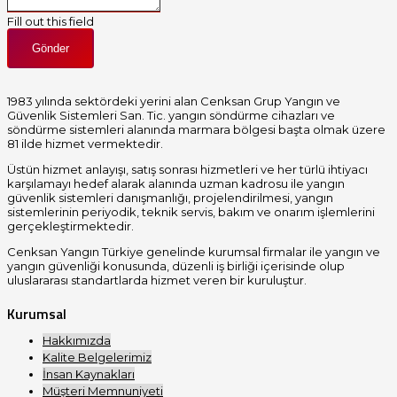
Fill out this field
Gönder
1983 yılında sektördeki yerini alan Cenksan Grup Yangın ve
Güvenlik Sistemleri San. Tic. yangın söndürme cihazları ve
söndürme sistemleri alanında marmara bölgesi başta olmak üzere
81 ilde hizmet vermektedir.
Üstün hizmet anlayışı, satış sonrası hizmetleri ve her türlü ihtiyacı
karşılamayı hedef alarak alanında uzman kadrosu ile yangın
güvenlik sistemleri danışmanlığı, projelendirilmesi, yangın
sistemlerinin periyodik, teknik servis, bakım ve onarım işlemlerini
gerçekleştirmektedir.
Cenksan Yangın Türkiye genelinde kurumsal firmalar ile yangın ve
yangın güvenliği konusunda, düzenli iş birliği içerisinde olup
uluslararası standartlarda hizmet veren bir kuruluştur.
Kurumsal
Hakkımızda
Kalite Belgelerimiz
İnsan Kaynakları
Müşteri Memnuniyeti