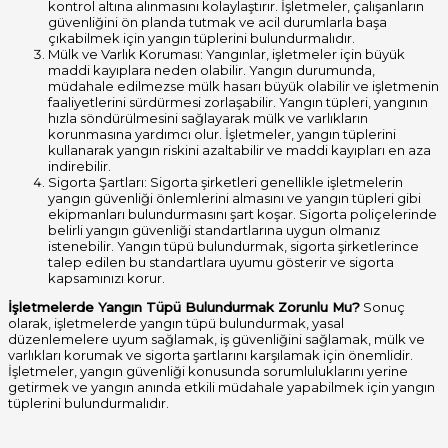
kontrol altına alınmasını kolaylaştırır. İşletmeler, çalışanların
güvenliğini ön planda tutmak ve acil durumlarla başa
çıkabilmek için yangın tüplerini bulundurmalıdır.
Mülk ve Varlık Koruması: Yangınlar, işletmeler için büyük
maddi kayıplara neden olabilir. Yangın durumunda,
müdahale edilmezse mülk hasarı büyük olabilir ve işletmenin
faaliyetlerini sürdürmesi zorlaşabilir. Yangın tüpleri, yangının
hızla söndürülmesini sağlayarak mülk ve varlıkların
korunmasına yardımcı olur. İşletmeler, yangın tüplerini
kullanarak yangın riskini azaltabilir ve maddi kayıpları en aza
indirebilir.
Sigorta Şartları: Sigorta şirketleri genellikle işletmelerin
yangın güvenliği önlemlerini almasını ve yangın tüpleri gibi
ekipmanları bulundurmasını şart koşar. Sigorta poliçelerinde
belirli yangın güvenliği standartlarına uygun olmanız
istenebilir. Yangın tüpü bulundurmak, sigorta şirketlerince
talep edilen bu standartlara uyumu gösterir ve sigorta
kapsamınızı korur.
İşletmelerde Yangın Tüpü Bulundurmak Zorunlu Mu?
Sonuç
olarak, işletmelerde yangın tüpü bulundurmak, yasal
düzenlemelere uyum sağlamak, iş güvenliğini sağlamak, mülk ve
varlıkları korumak ve sigorta şartlarını karşılamak için önemlidir.
İşletmeler, yangın güvenliği konusunda sorumluluklarını yerine
getirmek ve yangın anında etkili müdahale yapabilmek için yangın
tüplerini bulundurmalıdır.