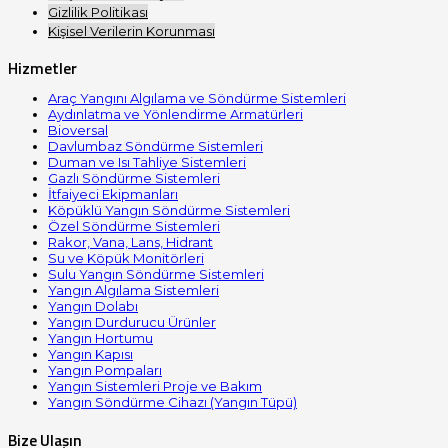
Gizlilik Politikası
Kişisel Verilerin Korunması
Hizmetler
Araç Yangını Algılama ve Söndürme Sistemleri
Aydınlatma ve Yönlendirme Armatürleri
Bioversal
Davlumbaz Söndürme Sistemleri
Duman ve Isı Tahliye Sistemleri
Gazlı Söndürme Sistemleri
İtfaiyeci Ekipmanları
Köpüklü Yangın Söndürme Sistemleri
Özel Söndürme Sistemleri
Rakor, Vana, Lans, Hidrant
Su ve Köpük Monitörleri
Sulu Yangın Söndürme Sistemleri
Yangın Algılama Sistemleri
Yangın Dolabı
Yangın Durdurucu Ürünler
Yangın Hortumu
Yangın Kapısı
Yangın Pompaları
Yangın Sistemleri Proje ve Bakım
Yangın Söndürme Cihazı (Yangın Tüpü)
Bize Ulaşın