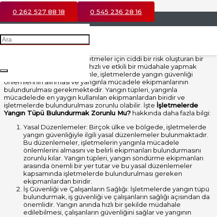
0 262 527 88 18
0 545 236 28 16
İşletmelerde Yangın Tüpü Bulundurmak
|
Zorunlu Mu?
İşletmelerde Yangın Tüpü Bulundurmak Zorunlu Mu?
Sorusunun
cevabı ise şudur; Yangın, işletmeler için ciddi bir risk oluşturan bir
olaydır. Yangın durumunda hızlı ve etkili bir müdahale yapmak
hayati önem taşır. Bu nedenle, işletmelerde yangın güvenliği
önlemlerinin alınması ve yangınla mücadele ekipmanlarının
bulundurulması gerekmektedir. Yangın tüpleri, yangınla
mücadelede en yaygın kullanılan ekipmanlardan biridir ve
işletmelerde bulundurulması zorunlu olabilir. İşte
İşletmelerde
Yangın Tüpü Bulundurmak Zorunlu Mu?
hakkında daha fazla bilgi:
Yasal Düzenlemeler: Birçok ülke ve bölgede, işletmelerde
yangın güvenliğiyle ilgili yasal düzenlemeler bulunmaktadır.
Bu düzenlemeler, işletmelerin yangınla mücadele
önlemlerini almasını ve belirli ekipmanları bulundurmasını
zorunlu kılar. Yangın tüpleri, yangın söndürme ekipmanları
arasında önemli bir yer tutar ve bu yasal düzenlemeler
kapsamında işletmelerde bulundurulması gereken
ekipmanlardan biridir.
İş Güvenliği ve Çalışanların Sağlığı: İşletmelerde yangın tüpü
bulundurmak, iş güvenliği ve çalışanların sağlığı açısından da
önemlidir. Yangın anında hızlı bir şekilde müdahale
edilebilmesi, çalışanların güvenliğini sağlar ve yangının