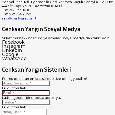
Yeniyalı Mah. Milli Egemenlik Cad. Yarımca Küçük Sanayi A Blok No:
4/A2 İç Kapı No: 202 Körfez/KOCAELİ
+90 262 527 88 18
+90 530 236 28 72
info@cenksan.com.tr
Cenksan Yangın Sosyal Medya
Şirketimiz hakkında tüm gelişmeleri sosyal medya’dan takip edin.
Facebook
Instagram
LinkedIn
Google
WhatsApp
Cenksan Yangın Sistemleri
Formu doldurun en kısa sürede size dönüş yapalım!
Fill out this field
Lütfen geçerli bir e-posta adresi yazın.
Fill out this field