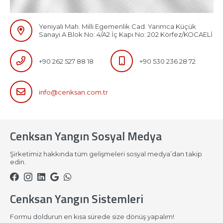
Yeniyalı Mah. Milli Egemenlik Cad. Yarımca Küçük
Sanayi A Blok No: 4/A2 İç Kapı No: 202 Körfez/KOCAELİ
+90 262 527 88 18
+90 530 236 28 72
info@cenksan.com.tr
Cenksan Yangın Sosyal Medya
Şirketimiz hakkında tüm gelişmeleri sosyal medya’dan takip
edin.
Cenksan Yangın Sistemleri
Formu doldurun en kısa sürede size dönüş yapalım!