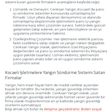
sistemi kuran güvenilir firmaların avantajlarını keşfedeceğiz.
Uzmanlık ve Deneyim: Cenksan Yangın, Kocaeli’de pano
içi söndürme sistemleri konusunda uzmanlaşmış bir
firmadır. Uzun yıllara dayanan deneyimimiz ve alanında
uzmanlaşmış ekiplerimizle işletmelerin pano içi yangın
risklerine karşı etkin çözümler sunarız. Sektördeki güncel
gelişmeleri takip ederek, en yeni teknolojilere ve en iyi
uygulama yöntemlerine hakimiz.
Özelleştirilmiş Çözümler: Her işletmenin elektrik panosu
farklı özelliklere sahip olabilir ve yangın riskleri değişebilir.
Cenksan Yangın olarak, işletmelerin özel ihtiyaçlarını
değerlendirir ve pano içi söndürme sistemini bu ihtiyaçlara
uygun şekilde tasarlarız. Uzman ekibimiz, işletmenizin
pano yapısını analiz eder ve en uygun söndürme sistemi
çözümünü sunar.
Kocaeli İşletmelere Yangın Söndürme Sistemi Satan
Firmalar
Yangın, hem insan hayatı hem de maddi varlıklar açısından
büyük bir tehdittir. Bu nedenle, yangın güvenliği önlemleri
almak son derece önemlidir. Cenksan Yangın olarak, uzun
yıllardır yangın güvenliği sektöründe hizmet veren güvenilir bir
firma olarak müşterilerimize en iyi kalitede yangın güvenliği
ürünlerini sunmaktayız.
Bilgi almak için bizler ile
iletişime geçebilirsiniz
.
Bizleri sosyal