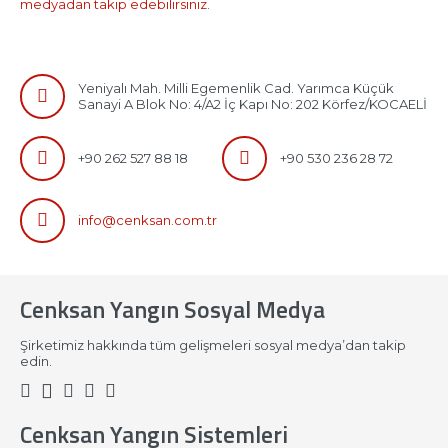
medyadan takip edebilirsiniz.
Yeniyalı Mah. Milli Egemenlik Cad. Yarımca Küçük
Sanayi A Blok No: 4/A2 İç Kapı No: 202 Körfez/KOCAELİ
+90 262 527 88 18
+90 530 236 28 72
info@cenksan.com.tr
Cenksan Yangın Sosyal Medya
Şirketimiz hakkında tüm gelişmeleri sosyal medya’dan takip
edin.
Cenksan Yangın Sistemleri