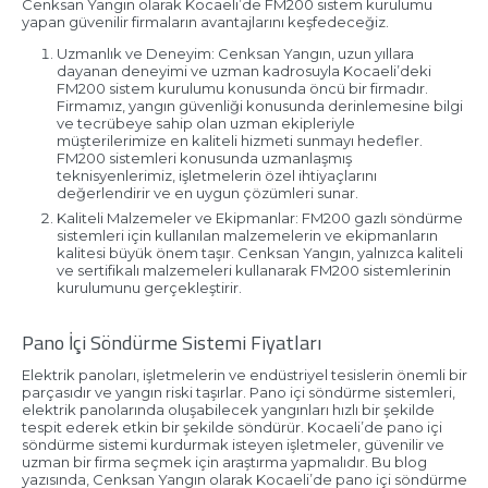
Cenksan Yangın olarak Kocaeli’de FM200 sistem kurulumu
yapan güvenilir firmaların avantajlarını keşfedeceğiz.
Uzmanlık ve Deneyim: Cenksan Yangın, uzun yıllara
dayanan deneyimi ve uzman kadrosuyla Kocaeli’deki
FM200 sistem kurulumu konusunda öncü bir firmadır.
Firmamız, yangın güvenliği konusunda derinlemesine bilgi
ve tecrübeye sahip olan uzman ekipleriyle
müşterilerimize en kaliteli hizmeti sunmayı hedefler.
FM200 sistemleri konusunda uzmanlaşmış
teknisyenlerimiz, işletmelerin özel ihtiyaçlarını
değerlendirir ve en uygun çözümleri sunar.
Kaliteli Malzemeler ve Ekipmanlar: FM200 gazlı söndürme
sistemleri için kullanılan malzemelerin ve ekipmanların
kalitesi büyük önem taşır. Cenksan Yangın, yalnızca kaliteli
ve sertifikalı malzemeleri kullanarak FM200 sistemlerinin
kurulumunu gerçekleştirir.
Pano İçi Söndürme Sistemi Fiyatları
Elektrik panoları, işletmelerin ve endüstriyel tesislerin önemli bir
parçasıdır ve yangın riski taşırlar. Pano içi söndürme sistemleri,
elektrik panolarında oluşabilecek yangınları hızlı bir şekilde
tespit ederek etkin bir şekilde söndürür. Kocaeli’de pano içi
söndürme sistemi kurdurmak isteyen işletmeler, güvenilir ve
uzman bir firma seçmek için araştırma yapmalıdır. Bu blog
yazısında, Cenksan Yangın olarak Kocaeli’de pano içi söndürme