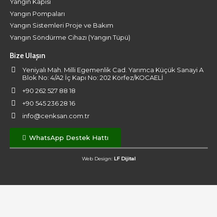
Yangın Kapısı
Yangın Pompaları
Yangın Sistemleri Proje ve Bakım
Yangın Söndürme Cihazı (Yangın Tüpü)
Bize Ulaşın
Yeniyalı Mah. Milli Egemenlik Cad. Yarımca Küçük Sanayi A
Blok No: 4/A2 İç Kapı No: 202 Körfez/KOCAELİ
+90 262 527 88 18
+90 545 236 28 16
info@cenksan.com.tr
WhatsApp Destek Hattı
Web Design:
LF Dijital