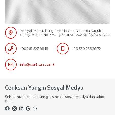
Yeniyalı Mah. Milli Egemenlik Cad. Yarımca Küçük
Sanayi A Blok No: 4/A2 İç Kapı No: 202 Körfez/KOCAELİ
+90 262 527 88 18
+90 530 236 28 72
info@cenksan.com.tr
Cenksan Yangın Sosyal Medya
Şirketimiz hakkında tüm gelişmeleri sosyal medya’dan takip
edin.