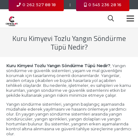
0 262 527 88 18
0 545 236 28 16
|
Kuru Kimyevi Tozlu Yangın Söndürme
Tüpü Nedir?
Kuru Kimyevi Tozlu Yangın Söndürme Tüpü Nedir?
, Yangın
söndürme ve güvenlik sistemleri, yaşam ve mal güvenliğini
korumak için tasarlanmış önemli donanımlardır. Yangınlar,
aniden ortaya çıkabilen ve büyük hasarlara yol açabilen
tehlikeli olaylardır. Bu nedenle, işletmeler, ev sahipleri ve kamu
kurumları, yangın söndürme ve güvenlik sistemlerini etkin bir
şekilde kullanarak yangın riskini minimize etmeye çalışır.
Yangın söndürme sistemleri, yangının başlangıç aşamasında
müdahale ederek yayılmasını ve hasarını önlemeye yardımcı
olur. En yaygın yangın söndürme sistemleri arasında yangın
söndürücüler, yangın sprinkleri, yangın dolapları ve yangın
hortumları bulunur. Bu sistemler, yangının erken aşamalarında
kontrol altına alınmasına ve güvenli tahliye süreçlerine yardımcı
olur.