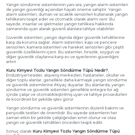
Yangın söndürme sistemlerinin yanı sıra, yangın alarm sistemleri
de yangın güvenliği açısından hayati öneme sahiptir. Yangın
alarm sistemleri, duman ve sıcaklık sensörleri kullanarak yangın
tehlikesini tespit eder ve otomatik olarak alarm verir. Bu
sayede, insanlar ve işletmeler yangın tehlikesi hakkında
zamanında uyarı alarak güvenli alanlara tahliye olabilirler.
Güvenlik sistemleri, yangın dışında diğer güvenlik tehditlerine
karşı da koruma sağlar. Alarm sistemleri, kapı ve pencere
sensörleri, kamera sistemleri ve hareket sensörleri gibi çeşitli
güvenlik özelliklerini içerir. Bu sistemler, hırsızlık, soygun ve
diğer güvenlik olaylarına karşı ev ve işyerlerinin güvenliğini
artırır.
Kuru Kimyevi Tozlu Yangın Söndürme Tüpü Nedir?
,
Endüstriyel tesisler, alışveriş merkezleri, hastaneler, okullar ve
diğer toplu alanlar, genellikle daha karmaşık yangın söndürme
ve güvenlik sistemlerine ihtiyaç duyarlar. Bu alanlarda, yangın
söndürme ve güvenlik sistemleri genellikle entegre bir ağ
içinde çalışır ve otomatikleştirilmiş uyarı ve tahliye prosedürleri
ile koordineli bir şekilde işlev görür.
Yangın söndürme ve güvenlik sistemlerinin düzenli bakımı ve
periyodik testleri de önemlidir. Bu sayede sistemlerin her
zaman etkin bir şekilde çalıştığından emin olunur ve olası
yangın ve güvenlik tehditleri önceden tespit edilir.
Sonuç olarak
Kuru Kimyevi Tozlu Yangın Söndürme Tüpü