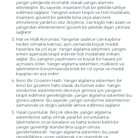
yangın çıktığında otomatik olarak yangın alarmını
etkinleştirir. Bu sayede, insanların hızlı bir şekilde tahliye
edilmesi sağlanır. Yangının erken tespiti ve hızlı müdahale,
insanların güvenli bir şekilde bina veya alanı terk
etmelerine yardımcı olur. Böylece, can kaybı riski azalır ve
yangından etkilenenlerin güvenli bir şekilde dışarı çıkması
sağlanır.
Mal ve Mülk Koruması: Yangınlar sadece can kaybına
neden olmakla kalmaz, aynı zamanda büyük maddi
hasarlara da yol açar. Yangın algılama sistemleri, yangını
erken aşamada tespit ederek hızlı müdahale imkanı
sağlar. Bu, yangının yayılmasını ve büyük bir hasara yol
açmasını önler. Yangın algılama sistemleri, mülklerin ve
işletmelerin korunmasında kritik bir rol oynar ve maddi
kayıpları en aza indirir.
İkinci Bir Gözetim Hattı: Yangın algılama sistemleri, bir
ikinci bir gözetim hattı olarak da hizmet eder. Yangın
söndürme sistemlerinin devreye girmesi için yangının
tespit edilmesi gerektiğinde, yangın algılama sistemleri bu
görevi üstlenir. Bu sayede, yangın söndürme sistemlerinin
zamanında ve doğru şekilde aktive edilmesi sağlanır.
Yasal Uyumluluk: Birçok ülkede, yangın algılama
sistemlerine sahip olmak yasal bir zorunluluktur.
İşletmelerin, ticari binaların ve hatta evlerin belirli bir
yangın güvenliği standardına uygun olması
gerekmektedir. Yangın algılama sistemleri, bu yasal
gerekliliklere uyum sağlamak için önemlidir ve