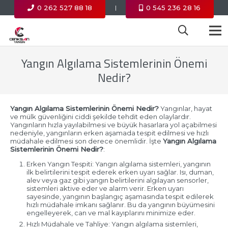
0 262 527 88 18
0 545 236 28 16
|
Yangın Algılama Sistemlerinin Önemi
Nedir?
Yangın Algılama Sistemlerinin Önemi Nedir?
Yangınlar, hayat
ve mülk güvenliğini ciddi şekilde tehdit eden olaylardır.
Yangınların hızla yayılabilmesi ve büyük hasarlara yol açabilmesi
nedeniyle, yangınların erken aşamada tespit edilmesi ve hızlı
müdahale edilmesi son derece önemlidir. İşte
Yangın Algılama
Sistemlerinin Önemi Nedir?
:
Erken Yangın Tespiti: Yangın algılama sistemleri, yangının
ilk belirtilerini tespit ederek erken uyarı sağlar. Isı, duman,
alev veya gaz gibi yangın belirtilerini algılayan sensorler,
sistemleri aktive eder ve alarm verir. Erken uyarı
sayesinde, yangının başlangıç aşamasında tespit edilerek
hızlı müdahale imkanı sağlanır. Bu da yangının büyümesini
engelleyerek, can ve mal kayıplarını minimize eder.
Hızlı Müdahale ve Tahliye: Yangın algılama sistemleri,