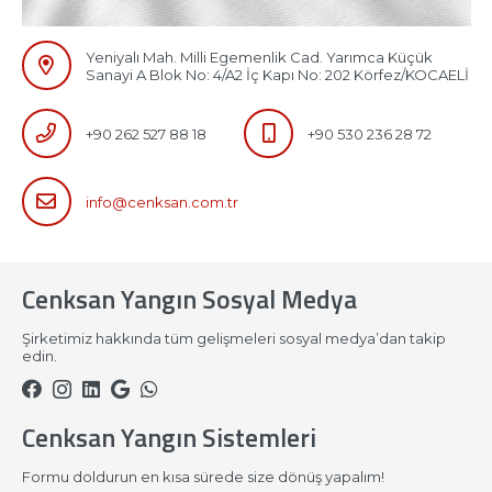
Yeniyalı Mah. Milli Egemenlik Cad. Yarımca Küçük
Sanayi A Blok No: 4/A2 İç Kapı No: 202 Körfez/KOCAELİ
+90 262 527 88 18
+90 530 236 28 72
info@cenksan.com.tr
Cenksan Yangın Sosyal Medya
Şirketimiz hakkında tüm gelişmeleri sosyal medya’dan takip
edin.
Cenksan Yangın Sistemleri
Formu doldurun en kısa sürede size dönüş yapalım!