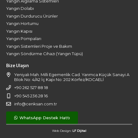
Yangın Algılama Sistemleri
Yangın Dolabı
Yangın Durdurucu Ürünler
Yangın Hortumu
Yangın Kapısı
Yangın Pompaları
Yangın Sistemleri Proje ve Bakım
Yangın Söndürme Cihazı (Yangın Tüpü)
Bize Ulaşın
Yeniyalı Mah. Milli Egemenlik Cad. Yarımca Küçük Sanayi A
Blok No: 4/A2 İç Kapı No: 202 Körfez/KOCAELİ
+90 262 527 88 18
+90 545 236 28 16
info@cenksan.com.tr
WhatsApp Destek Hattı
Web Design:
LF Dijital