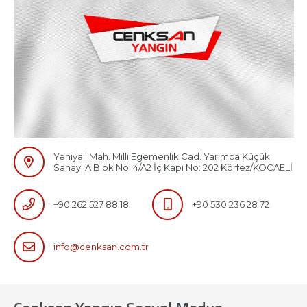
Yeniyalı Mah. Milli Egemenlik Cad. Yarımca Küçük
Sanayi A Blok No: 4/A2 İç Kapı No: 202 Körfez/KOCAELİ
+90 262 527 88 18
+90 530 236 28 72
info@cenksan.com.tr