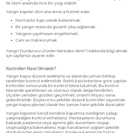
ile ölüm arasında ince bir çizgi olabilir.
Yangın kapıları dört ana amaca hizmet eder.
Normal bir kapı olarak kullanılmak;
Bir yangın sırasında güvenli çıkış sağlamak;
Yangının yayılmasını engellemek;
Canı ve malı korumak.
Yangın Durdurucu Ürünler Nereden Alınır? Hakkında bilgi almak
için sayfamızı ziyaret edin.
Kontrolleri Nasıl Olmalıdır?
Yangın kapısı düzenli aralıklarla ve alanında uzman bilirkişi
tarafından kontrol edilmelidir. Belirli bazı kriterlere göre yapılan
kontroller sonucunda bir kontrol listesi tutulmalı. Bu kontrol
listesinde işaretlenen ve olumsuz olarak değerlendirilen
ölçütler yeniden gözden geçirilmeli, onarım ihtiyacı varsa
giderilmelidir. Böylece bu şekilde düzenli kontroller sayesinde
yangın kapısı işlevsel olarak her zaman hazır şekilde duracaktır.
Yangın kapısının kendi kendine kapanma özelliğinin çalışıp
çalışmadığını kontrol etmelisiniz. Menteşelerin durumuna
bakarak paslanma veya aşınma gibi durumların oluşup
oluşmadığına bakmalısınız. Kapı kanatlarının sağlam şekilde
durduğundan emin olmalısınız. Böylece kapının bir bütün