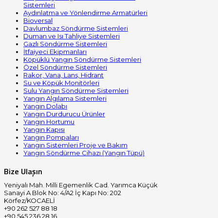
Sistemleri
Aydınlatma ve Yönlendirme Armatürleri
Bioversal
Davlumbaz Söndürme Sistemleri
Duman ve Isı Tahliye Sistemleri
Gazlı Söndürme Sistemleri
İtfaiyeci Ekipmanları
Köpüklü Yangın Söndürme Sistemleri
Özel Söndürme Sistemleri
Rakor, Vana, Lans, Hidrant
Su ve Köpük Monitörleri
Sulu Yangın Söndürme Sistemleri
Yangın Algılama Sistemleri
Yangın Dolabı
Yangın Durdurucu Ürünler
Yangın Hortumu
Yangın Kapısı
Yangın Pompaları
Yangın Sistemleri Proje ve Bakım
Yangın Söndürme Cihazı (Yangın Tüpü)
Bize Ulaşın
Yeniyalı Mah. Milli Egemenlik Cad. Yarımca Küçük
Sanayi A Blok No: 4/A2 İç Kapı No: 202
Körfez/KOCAELİ
+90 262 527 88 18
+90 545 236 28 16