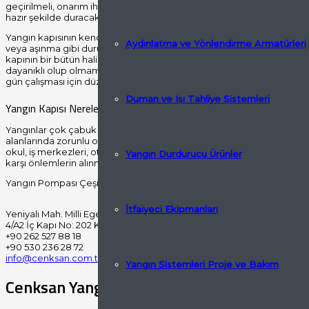
geçirilmeli, onarım ihtiyacı varsa giderilmelidir. Böylece bu şekilde 
hazır şekilde duracaktır.
Yangın kapısının kendi kendine kapanma özelliğinin çalışıp çalışma
Aydınlatma ve Yönlendirme Armatürleri
veya aşınma gibi durumların oluşup oluşmadığına bakmalısınız. Kapı
kapının bir bütün halinde gereken şartları taşıyıp taşımadığını da inc
dayanıklı olup olmamasının, açılıp açılmamasının fazla dikkat çektiğ
gün çalışması için düzenli şekilde kontrol edilmelidir.
Duman ve Isı Tahliye Sistemleri
Yangın Kapısı Nerelerde Kullanılır?
Yangınlar çok çabuk dağılabilen ve her yerin yanmasına neden olan
alanlarında zorunlu olan yangın merdivenleri girişinde kullanılan kapıl
okul, iş merkezleri, otel, alışveriş merkezi, yüksek katlı apartmanla
Yangın Durdurucu Ürünler
karşı önlemlerin alınması zorunlu olmaktadır.
Yangın Pompası Çeşitleri? Hakkında bilgi almak için bizler ile
iletişim
İtfaiyeci Ekipmanları
Yeniyalı Mah. Milli Egemenlik Cad. Yarımca Küçük Sanayi A Blok No:
4/A2 İç Kapı No: 202 Körfez/KOCAELİ
+90 262 527 88 18
+90 530 236 28 72
info@cenksan.com.tr
Yangın Sistemleri Proje ve Bakım
Cenksan Yangın Sosyal Medya