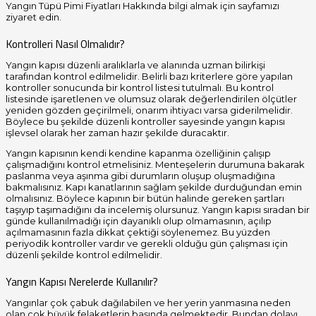
Yangın Tüpü Pimi Fiyatları Hakkında bilgi almak için sayfamızı
ziyaret edin.
Kontrolleri Nasıl Olmalıdır?
Yangın kapısı düzenli aralıklarla ve alanında uzman bilirkişi
tarafından kontrol edilmelidir. Belirli bazı kriterlere göre yapılan
kontroller sonucunda bir kontrol listesi tutulmalı. Bu kontrol
listesinde işaretlenen ve olumsuz olarak değerlendirilen ölçütler
yeniden gözden geçirilmeli, onarım ihtiyacı varsa giderilmelidir.
Böylece bu şekilde düzenli kontroller sayesinde yangın kapısı
işlevsel olarak her zaman hazır şekilde duracaktır.
Yangın kapısının kendi kendine kapanma özelliğinin çalışıp
çalışmadığını kontrol etmelisiniz. Menteşelerin durumuna bakarak
paslanma veya aşınma gibi durumların oluşup oluşmadığına
bakmalısınız. Kapı kanatlarının sağlam şekilde durduğundan emin
olmalısınız. Böylece kapının bir bütün halinde gereken şartları
taşıyıp taşımadığını da incelemiş olursunuz. Yangın kapısı sıradan bir
günde kullanılmadığı için dayanıklı olup olmamasının, açılıp
açılmamasının fazla dikkat çektiği söylenemez. Bu yüzden
periyodik kontroller vardır ve gerekli olduğu gün çalışması için
düzenli şekilde kontrol edilmelidir.
Yangın Kapısı Nerelerde Kullanılır?
Yangınlar çok çabuk dağılabilen ve her yerin yanmasına neden
olan çok büyük felaketlerin başında gelmektedir. Bundan dolayı