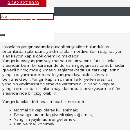
0 262 527 88 18
Yangın Tüpü Pimi Fiyatları
|
0 545 236 28 16
Yangın Tüpü Pimi Fiyatları Hakkında bilgi almak için bizleri takip
edin.
Yangın Kapısı Nedir?
İnsanların yangın sırasında güvenli bir şekilde bulundukları
ortamlardan çıkmasına yardımcı olan merdivenlerin başında yer
alan kaygın kapısı çok önemli olmaktadır.
Yangın kapısı yangının yayılmaması ve bir yapının farklı alanları
arasından belirli bir süre içinde dumanın geçişini azaltarak binadan
güvenli bir biçimde çıkmasını sağlamaktadır. Bu tarz kapılarının
yangın dayanımı derecesi ile yangına dayanıklılık süresini
belirtmektedir. Yangın kapıları binanın farklı yerleri arasında
yangının yayılmasını önlemekte yardımcı olur. Yangın kapıları
yangın esnasında insanların hayatlarını kurtarır ve yaşam ile ölüm
arasında ince bir çizgi olabilir.
Yangın kapıları dört ana amaca hizmet eder.
Normal bir kapı olarak kullanılmak;
Bir yangın sırasında güvenli çıkış sağlamak;
Yangının yayılmasını engellemek;
Canı ve malı korumak.