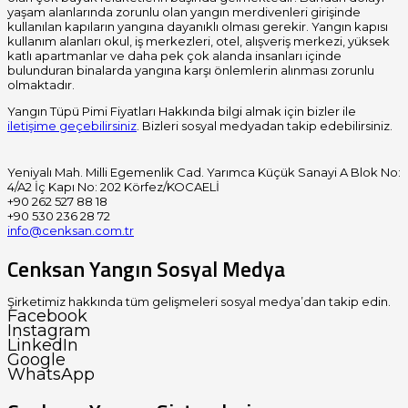
yaşam alanlarında zorunlu olan yangın merdivenleri girişinde
kullanılan kapıların yangına dayanıklı olması gerekir. Yangın kapısı
kullanım alanları okul, iş merkezleri, otel, alışveriş merkezi, yüksek
katlı apartmanlar ve daha pek çok alanda insanları içinde
bulunduran binalarda yangına karşı önlemlerin alınması zorunlu
olmaktadır.
Yangın Tüpü Pimi Fiyatları Hakkında bilgi almak için bizler ile
iletişime geçebilirsiniz
. Bizleri sosyal medyadan takip edebilirsiniz.
Yeniyalı Mah. Milli Egemenlik Cad. Yarımca Küçük Sanayi A Blok No:
4/A2 İç Kapı No: 202 Körfez/KOCAELİ
+90 262 527 88 18
+90 530 236 28 72
info@cenksan.com.tr
Cenksan Yangın Sosyal Medya
Şirketimiz hakkında tüm gelişmeleri sosyal medya’dan takip edin.
Facebook
Instagram
LinkedIn
Google
WhatsApp