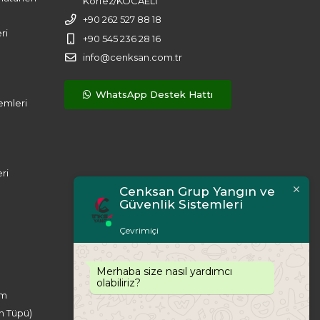
Körfez/KOCAELİ
+90 262 527 88 18
ri
+90 545 236 28 16
info@cenksan.com.tr
WhatsApp Destek Hattı
emleri
ri
Cenksan Grup Yangın ve
Güvenlik Sistemleri
Çevrimiçi
Merhaba size nasıl yardımcı
olabiliriz?
ım
n Tüpü)