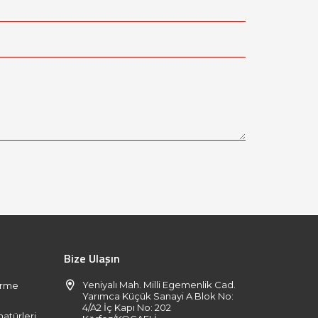
Bize Ulaşın
Yeniyalı Mah. Milli Egemenlik Cad.
ürme
Yarımca Küçük Sanayi A Blok No:
4/A2 İç Kapı No: 202
atürleri