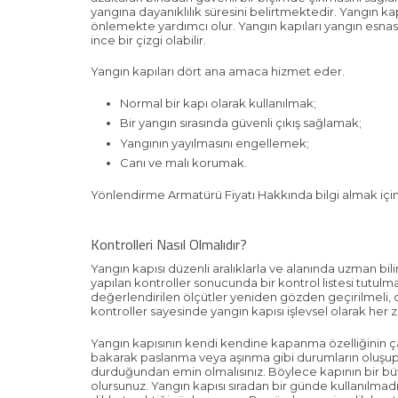
yangına dayanıklılık süresini belirtmektedir. Yangın kapı
önlemekte yardımcı olur. Yangın kapıları yangın esnası
ince bir çizgi olabilir.
Yangın kapıları dört ana amaca hizmet eder.
Normal bir kapı olarak kullanılmak;
Bir yangın sırasında güvenli çıkış sağlamak;
Yangının yayılmasını engellemek;
Canı ve malı korumak.
Yönlendirme Armatürü Fiyatı Hakkında bilgi almak için 
Kontrolleri Nasıl Olmalıdır?
Yangın kapısı düzenli aralıklarla ve alanında uzman bilir
yapılan kontroller sonucunda bir kontrol listesi tutulm
değerlendirilen ölçütler yeniden gözden geçirilmeli, o
kontroller sayesinde yangın kapısı işlevsel olarak her 
Yangın kapısının kendi kendine kapanma özelliğinin ça
bakarak paslanma veya aşınma gibi durumların oluşup 
durduğundan emin olmalısınız. Böylece kapının bir büt
olursunuz. Yangın kapısı sıradan bir günde kullanılmadı