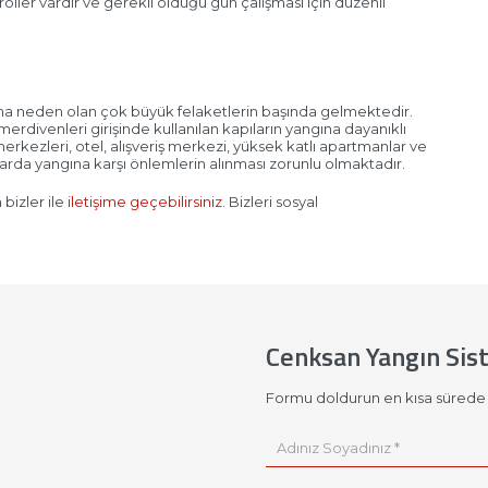
ller vardır ve gerekli olduğu gün çalışması için düzenli
na neden olan çok büyük felaketlerin başında gelmektedir.
rdivenleri girişinde kullanılan kapıların yangına dayanıklı
 merkezleri, otel, alışveriş merkezi, yüksek katlı apartmanlar ve
arda yangına karşı önlemlerin alınması zorunlu olmaktadır.
bizler ile
iletişime geçebilirsiniz
. Bizleri sosyal
Cenksan Yangın Sis
Formu doldurun en kısa sürede 