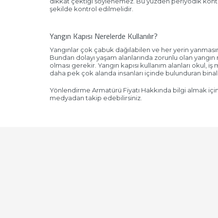
dikkat çektiği söylenemez. Bu yüzden periyodik kontro
şekilde kontrol edilmelidir.
Yangın Kapısı Nerelerde Kullanılır?
Yangınlar çok çabuk dağılabilen ve her yerin yanması
Bundan dolayı yaşam alanlarında zorunlu olan yangın me
olması gerekir. Yangın kapısı kullanım alanları okul, iş
daha pek çok alanda insanları içinde bulunduran binal
Yönlendirme Armatürü Fiyatı Hakkında bilgi almak için 
medyadan takip edebilirsiniz.