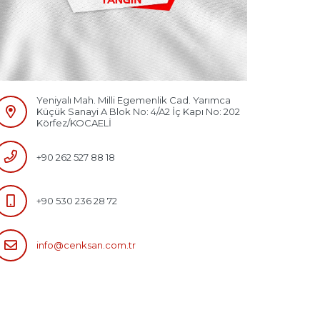
Yeniyalı Mah. Milli Egemenlik Cad. Yarımca
Küçük Sanayi A Blok No: 4/A2 İç Kapı No: 202
Körfez/KOCAELİ
+90 262 527 88 18
+90 530 236 28 72
info@cenksan.com.tr