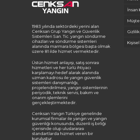
İnsan 
Müşte
1983 yılında sektördeki yerini alan
Cenksan Grup Yangın ve Güvenlik
Gizlili
Sistemleri San. Tic. yangın söndürme
cihazları ve söndürme sistemleri
Kişise
alanında marmara bölgesi başta olmak
üzere 81 ilde hizmet vermektedir.
Üstün hizmet anlayışı, satış sonrası
hizmetleri ve her türlü ihtiyacı
karşılamayı hedef alarak alanında
uzman kadrosu ile yangın güvenlik
sistemleri danışmanlığı,
projelendirilmesi, yangın sistemlerinin
periyodik, teknik servis, bakım ve
onarım işlemlerini
gerçekleştirmektedir.
Cenksan Yangın Türkiye genelinde
kurumsal firmalar ile yangın ve yangın
güvenliği konusunda, düzenli iş birliği
içerisinde olup uluslararası
standartlarda hizmet veren bir
kuruluştur.