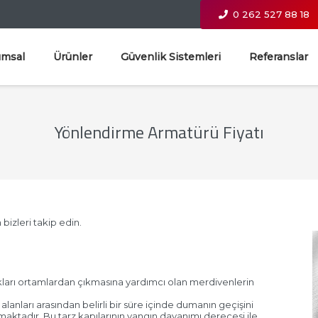
0 262 527 88 18
umsal
Ürünler
Güvenlik Sistemleri
Referanslar
Yönlendirme Armatürü Fiyatı
bizleri takip edin.
ukları ortamlardan çıkmasına yardımcı olan merdivenlerin
alanları arasından belirli bir süre içinde dumanın geçişini
aktadır. Bu tarz kapılarının yangın dayanımı derecesi ile