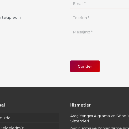
 takip edin.
Gönder
al
Hizmetler
Araç Yangını Algılama ve Sönd
mızda
Sistemleri
 Belgelerimiz
Aydınlatma ve Yönlendirme Arm