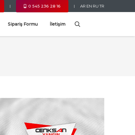
0 545 236 28 16
AR
EN
RU
TR
|
|
Sipariş Formu
İletişim